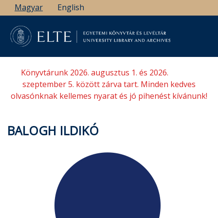
Ugrás
Magyar
English
a
tartalomra
Könyvtárunk 2026. augusztus 1. és 2026.
szeptember 5. között zárva tart. Minden kedves
olvasónknak kellemes nyarat és jó pihenést kívánunk!
BALOGH ILDIKÓ