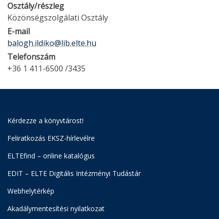
Osztály/részleg
Közönségszolgálati Osztály
E-mail
balogh.ildiko@lib.elte.hu
Telefonszám
+36 1 411-6500 /3435
Kérdezze a könyvtárost!
Feliratkozás EKSZ-hírlevélre
ELTEfind – online katalógus
EDIT – ELTE Digitális Intézményi Tudástár
Webhelytérkép
Akadálymentesítési nyilatkozat