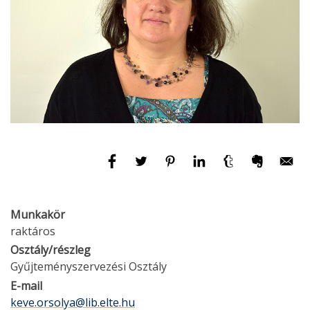
Munkakör
raktáros
Osztály/részleg
Gyűjteményszervezési Osztály
E-mail
keve.orsolya@lib.elte.hu