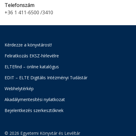
Telefonszám
+36 1 411-6500 /3410
Kérdezze a könyvtárost!
Feliratkozás EKSZ-hírlevélre
ELTEfind – online katalógus
EDIT – ELTE Digitális Intézményi Tudástár
Webhelytérkép
Akadálymentesítési nyilatkozat
Bejelentkezés szerkesztőknek
© 2026 Egyetemi Könyvtár és Levéltár