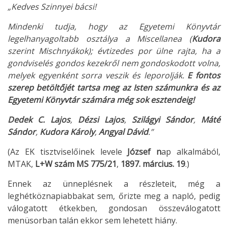
„Kedves Szinnyei bácsi!
Mindenki tudja, hogy az Egyetemi Könyvtár
legelhanyagoltabb osztálya a Miscellanea (
Kudora
szerint Mischnyákok); évtizedes por ülne rajta, ha a
gondviselés gondos kezekről nem gondoskodott volna,
melyek egyenként sorra veszik és leporolják.
E fontos
szerep betöltőjét tartsa meg az Isten számunkra és az
Egyetemi Könyvtár számára még sok esztendeig!
Dedek C. Lajos
,
Dézsi Lajos
,
Szilágyi Sándor
,
Máté
Sándor
,
Kudora Károly
,
Angyal Dávid
.”
(Az EK tisztviselőinek levele
József n
ap alkalmából,
MTAK,
L+W szám MS 775/21
,
1897. március. 19
.)
Ennek az ünneplésnek a részleteit, még a
leghétköznapiabbakat sem, őrizte meg a napló, pedig
válogatott étkekben, gondosan összeválogatott
menüsorban talán ekkor sem lehetett hiány.