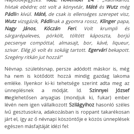
hívtak ebédre; ott volt a könyvtár,
Máté
és
Wutz
még
Pádli
n kívül.
Máté,
de csak is ellenséges szerepet visz,
Wutz
vizsgázik,
Pádli
nak a gyomra rossz,
Klinger
papa,
Nagy János
,
Kóczán Feri
. Volt krumpli és
sárgarépaleves, pörkölt, töl
tött káposzta, borjú
pecsenye compóttal, almasajt, bor, kávé, liqueur,
szivar. Elég jó volt és sokáig tartott.
Egervári
bekapott.
Szegény ritkán jut hozzá!”
Névnap. születésnap, persze adódott máskor is, még
ha nem is kötődött hozzá mindig gazdag lakoma
emléke. Ilyenkor ki-ki tehetsége szerint adta meg az
ünneplésnek a módját. Id.
Szinnyei József
m
eglehetősen anyagias (mondjuk ki, fukar) ember
lévén nem igen vállalkozott
Szilágyihoz
hasonló széles
ívű gesztusokra, adakozásban is roppant takarékosan
járt el, így az ő névnapi köszöntője e közös ünneplések
egészen másfajtáját idézi fel: