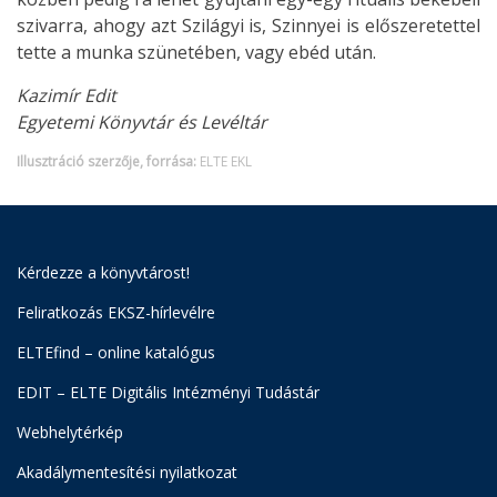
szivarra, ahogy azt Szilágyi is, Szinnyei is előszeretettel
tette a munka szünetében, vagy ebéd után.
Kazimír Edit
Egyetemi Könyvtár és Levéltár
Illusztráció szerzője, forrása:
ELTE EKL
Kérdezze a könyvtárost!
Feliratkozás EKSZ-hírlevélre
ELTEfind – online katalógus
EDIT – ELTE Digitális Intézményi Tudástár
Webhelytérkép
Akadálymentesítési nyilatkozat