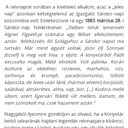
A névnapok sorában a kivételes alkalom, azaz a „jeles
nap” azonban kétségtelenül az igazgató Sándor-napi
köszöntése volt. Emlékezzünk rá egy
1883. március 28.
-i
Sándor-nap felidézésével:
„Délben tehát lemenvén
Aigner Figyelő-je számára egy félívet elkészítettem;
aztán felöltözvén, föl Szilágyihoz a Sándor napot ma
tartván. Már mind együtt voltak, Józsi [ifj Szinnyei
József] is meg volt híva, s eljött. A könyvtárból Pádli
excusalta magát, Máté elnökölt. Volt pálinka. Korán
leültünk az ebédhez: rizsleves, marhahús, rizs,
tarhonya és krumpli, paradicsomszósz, töltött
káposzta, de leves után fánk, (hármat ettem!) borjúsült,
salátával, almásrétes, alma, sajt, bor. […] Kudora mellé
ültem, azért Egervári fölebb ült mellém, itattam, de
nem szónokolt ma, csak hazament aztán.”
Nagyjából ilyesmire gondoljon az olvasó, ha a Könyvtár
belső udvarának hajdani legendás névnapjaira kíváncsi,
közben pedig rá lehet gyújtani egy-egy rituális békebeli