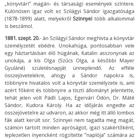
„könyvtári” magán- és társasági események színtere.
Különösen igaz volt ez Szilágyi Sándor igazgatósága
(1878-1899) alatt, melyekről
Szinnyei
több alkalommal
is beszámol.
1881. szept. 20.
- án Szilágyi Sándor meghívta a könyvtár
személyzetét ebédre. Unokahúga, pontosabban vele
egy háztartásban élő húgának, Katalin asszonynak az
unokája, a kis Olga (Szűcs Olga, a későbbi Mayer
Gyuláné) születésnapját ünneplendő. Az efféle
összejövetelekre, ahogy a Sándor napokra is,
többnyire hivatalos volt a könyvtár személyzete is, ami
azért főként és többnyire a tiszti állományt jelentette,
tehát jelen volt Pádli Lajos, Egervári Ödön, Dr. Máté
Sándor, Kudora Károly. Ha az időjárás engedte az
összejövetelre az udvaron, az akkor még itt álló lombos
fák alatt került sor. Szinnyei nem tagadta meg magát,
számon tartott minden apróságot, igazi szakértőként,
leplezetlen ínyencként rögzítette ”naplója” számára az