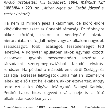
Kiváló tisztelettel. […] Budapest,
1884. március 12.”
(
1883/84 / 220. sz.
„Átirat Ngos dr.
Szabó József
e.
rector úrhoz”)
Ha nem is minden jeles alkalommal, de időről-időre
kibővülhetett azért az ünneplő társaság. Ez többnyire
akkor történt, mikor a vendéglátó hivatali
hierarchiában elfoglalt helye vagy az alkalom nagyobb
szabadságot, több lazaságot, fesztelenséget tett
lehetővé. A könyvtár épületben lakók egymás közötti
viszonyait ugyanis messzemenően átszőtte a
társadalmi szerepmegosztásból fakadó elvárás-
rendszer. Ha például a második emeletről (Szilágyi és
családja lakrésze) lelátogatók „alkalmatlan” személyre
leltek az első tiszt hajlékában, akkor elzavarták, ahogy
tette ezt a kis Olgával lelátogató Szilágyi Katinka,
Pettkó Lajos hites ügyvéd elvált, neje is a fűtő
alkalmatlankodó leányaival.
Naplóbejegyzés:
1882. november 24.
:
„Katinkához