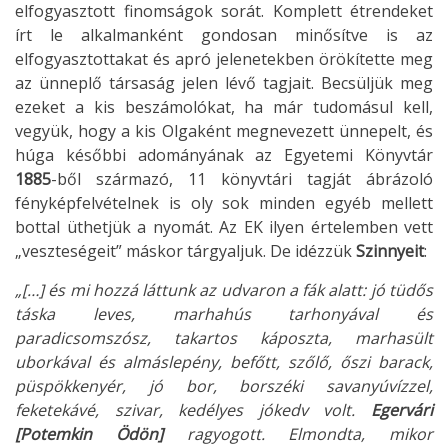
elfogyasztott finomságok sorát. Komplett étrendeket
írt le alkalmanként gondosan minősítve is az
elfogyasztottakat és apró jelenetekben örökítette meg
az ünneplő társaság jelen lévő tagjait. Becsüljük meg
ezeket a kis beszámolókat, ha már tudomásul kell,
vegyük, hogy a kis Olgaként megnevezett ünnepelt, és
húga későbbi adományának az Egyetemi Könyvtár
1885
-ből származó, 11 könyvtári tagját ábrázoló
fényképfelvételnek is oly sok minden egyéb mellett
bottal üthetjük a nyomát. Az EK ilyen értelemben vett
„veszteségeit” máskor tárgyaljuk. De idézzük
Szinnyeit
:
„[…] és mi hozzá láttunk az udvaron a fák alatt: jó tüdős
táska leves, marhahús tarhonyával és
paradicsomszósz, takartos káposzta, marhasült
uborkával és almáslepény, befőtt, szőlő, őszi barack,
püspökkenyér, jó bor, borszéki savanyúvízzel,
feketekávé, szivar, kedélyes jókedv volt.
Egervári
[Potemkin Ödön]
ragyogott. Elmondta, mikor