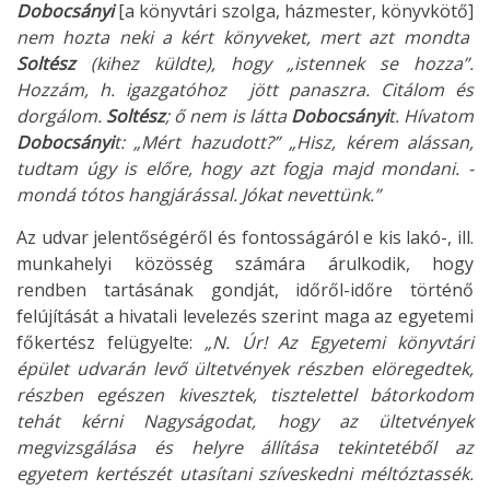
Dobocsányi
[a könyvtári szolga, házmester, könyvkötő]
nem hozta neki a kért könyveket, mert azt mondta
Soltész
(kihez küldte), hogy „istennek se hozza”.
Hozzám, h. igazgatóhoz jött panaszra. Citálom és
dorgálom.
Soltész
; ő nem is látta
Dobocsányi
t. Hívatom
Dobocsányi
t: „Mért hazudott?” „Hisz, kérem alássan,
tudtam úgy is előre, hogy azt fogja majd mondani. -
mondá tótos hangjárással. Jókat nevettünk.”
Az udvar jelentőségéről és fontosságáról e kis lakó-, ill.
munkahelyi közösség számára árulkodik, hogy
rendben tartásának gondját, időről-időre történő
felújítását a hivatali levelezés szerint maga az egyetemi
főkertész felügyelte:
„N. Úr! Az Egyetemi könyvtári
épület udvarán levő ülte
tvények részben elöregedtek,
részben egészen kivesztek, tisztelettel bátorkodom
tehát kérni Nagyságodat, hogy az ültetvények
megvizsgálása és helyre állítása tekintetéből az
egyetem kertészét utasítani szíveskedni méltóztassék.