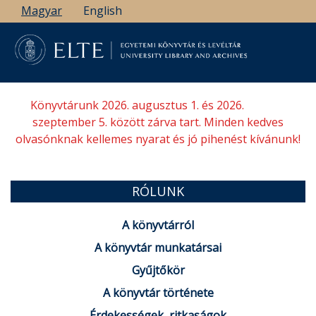
Ugrás
Magyar
English
a
tartalomra
Könyvtárunk 2026. augusztus 1. és 2026.
szeptember 5. között zárva tart. Minden kedves
olvasónknak kellemes nyarat és jó pihenést kívánunk!
RÓLUNK
A könyvtárról
A könyvtár munkatársai
Gyűjtőkör
A könyvtár története
Érdekességek, ritkaságok