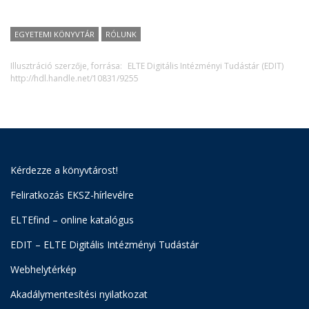
EGYETEMI KÖNYVTÁR
RÓLUNK
Illusztráció szerzője, forrása:
ELTE Digitális Intézményi Tudástár (EDIT)
http://hdl.handle.net/10831/9255
Kérdezze a könyvtárost!
Feliratkozás EKSZ-hírlevélre
ELTEfind – online katalógus
EDIT – ELTE Digitális Intézményi Tudástár
Webhelytérkép
Akadálymentesítési nyilatkozat