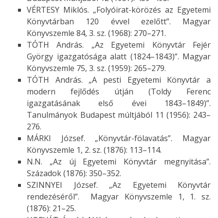
VÉRTESY Miklós. „Folyóirat-körözés az Egyetemi
Könyvtárban 120 évvel ezelőtt”. Magyar
Könyvszemle 84, 3. sz. (1968): 270–271.
TÓTH András. „Az Egyetemi Könyvtár Fejér
György igazgatósága alatt (1824–1843)”. Magyar
Könyvszemle 75, 3. sz. (1959): 265–279.
TÓTH András. „A pesti Egyetemi Könyvtár a
modern fejlődés útján (Toldy Ferenc
igazgatásának első évei 1843–1849)”.
Tanulmányok Budapest múltjából 11 (1956): 243–
276.
MÁRKI József. „Könyvtár-fölavatás”. Magyar
Könyvszemle 1, 2. sz. (1876): 113–114.
N.N. „Az új Egyetemi Könyvtár megnyitása”.
Századok (1876): 350–352.
SZINNYEI József. „Az Egyetemi Könyvtár
rendezéséről”. Magyar Könyvszemle 1, 1. sz.
(1876): 21–25.