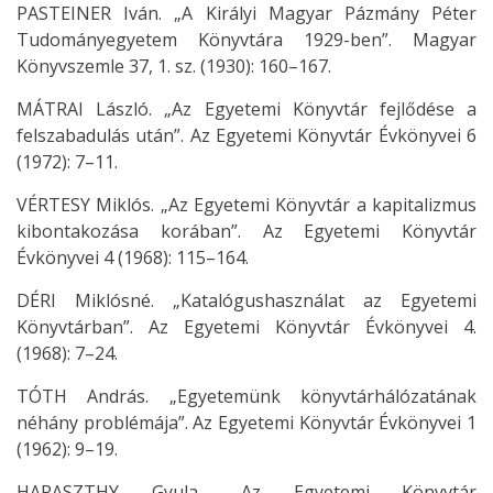
PASTEINER Iván. „A Királyi Magyar Pázmány Péter
Tudományegyetem Könyvtára 1929-ben”. Magyar
Könyvszemle 37, 1. sz. (1930): 160–167.
MÁTRAI László. „Az Egyetemi Könyvtár fejlődése a
felszabadulás után”. Az Egyetemi Könyvtár Évkönyvei 6
(1972): 7–11.
VÉRTESY Miklós. „Az Egyetemi Könyvtár a kapitalizmus
kibontakozása korában”. Az Egyetemi Könyvtár
Évkönyvei 4 (1968): 115–164.
DÉRI Miklósné. „Katalógushasználat az Egyetemi
Könyvtárban”. Az Egyetemi Könyvtár Évkönyvei 4.
(1968): 7–24.
TÓTH András. „Egyetemünk könyvtárhálózatának
néhány problémája”. Az Egyetemi Könyvtár Évkönyvei 1
(1962): 9–19.
HARASZTHY Gyula. „Az Egyetemi Könyvtár