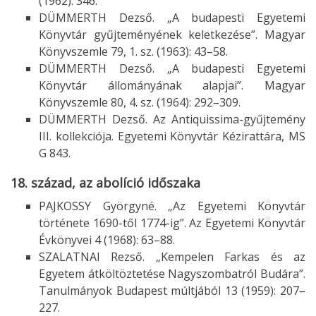
(1962): 346.
DÜMMERTH Dezső. „A budapesti Egyetemi
Könyvtár gyűjteményének keletkezése”. Magyar
Könyvszemle 79, 1. sz. (1963): 43–58.
DÜMMERTH Dezső. „A budapesti Egyetemi
Könyvtár állományának alapjai”. Magyar
Könyvszemle 80, 4. sz. (1964): 292–309.
DÜMMERTH Dezső. Az Antiquissima-gyűjtemény
III. kollekciója. Egyetemi Könyvtár Kézirattára, MS
G 843.
18. század, az abolíció időszaka
PAJKOSSY Györgyné. „Az Egyetemi Könyvtár
története 1690-től 1774-ig”. Az Egyetemi Könyvtár
Évkönyvei 4 (1968): 63–88.
SZALATNAI Rezső. „Kempelen Farkas és az
Egyetem átköltöztetése Nagyszombatról Budára”.
Tanulmányok Budapest múltjából 13 (1959): 207–
227.