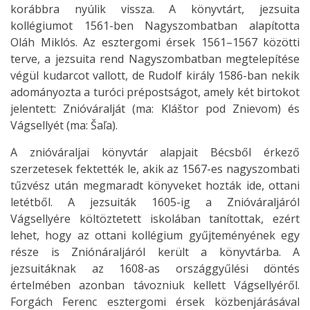
korábbra nyúlik vissza. A könyvtárt, jezsuita
kollégiumot 1561-ben Nagyszombatban alapította
Oláh Miklós. Az esztergomi érsek 1561–1567 közötti
terve, a jezsuita rend Nagyszombatban megtelepítése
végül kudarcot vallott, de Rudolf király 1586-ban nekik
adományozta a turóci prépostságot, amely két birtokot
jelentett: Znióváralját (ma: Kláštor pod Znievom) és
Vágsellyét (ma: Šaľa).
A znióváraljai könyvtár alapjait Bécsből érkező
szerzetesek fektették le, akik az 1567-es nagyszombati
tűzvész után megmaradt könyveket hozták ide, ottani
letétből. A jezsuiták 1605-ig a Znióváraljáról
Vágsellyére költöztetett iskolában tanítottak, ezért
lehet, hogy az ottani kollégium gyűjteményének egy
része is Zniónáraljáról került a könyvtárba. A
jezsuitáknak az 1608-as országgyűlési döntés
értelmében azonban távozniuk kellett Vágsellyéről.
Forgách Ferenc esztergomi érsek közbenjárásával