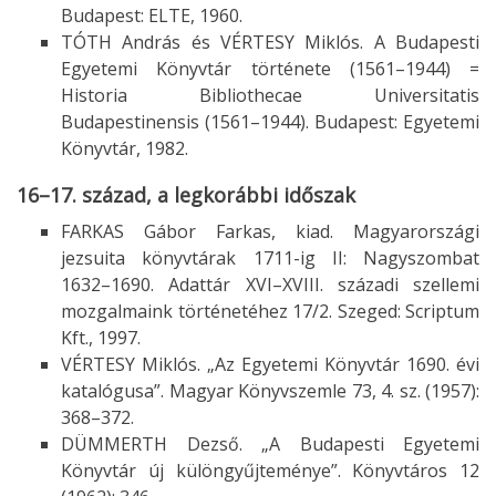
Budapest: ELTE, 1960.
TÓTH András és VÉRTESY Miklós. A Budapesti
Egyetemi Könyvtár története (1561–1944) =
Historia Bibliothecae Universitatis
Budapestinensis (1561–1944). Budapest: Egyetemi
Könyvtár, 1982.
16–17. század, a legkorábbi időszak
FARKAS Gábor Farkas, kiad. Magyarországi
jezsuita könyvtárak 1711-ig II: Nagyszombat
1632–1690. Adattár XVI–XVIII. századi szellemi
mozgalmaink történetéhez 17/2. Szeged: Scriptum
Kft., 1997.
VÉRTESY Miklós. „Az Egyetemi Könyvtár 1690. évi
katalógusa”. Magyar Könyvszemle 73, 4. sz. (1957):
368–372.
DÜMMERTH Dezső. „A Budapesti Egyetemi
Könyvtár új különgyűjteménye”. Könyvtáros 12