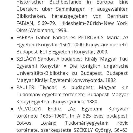
Historischer Buchbestände in Europa: Eine
Übersicht über Sammlungen in ausgewählten
Bibliotheken, herausgegeben von Bernhard
FABIAN, 5:69–79. Hildesheim–Zürich–New York:
Olms-Weidmann, 1998.
FARKAS Gábor Farkas és PETROVICS Mária. Az
Egyetemi Könyvtár 1561–2000: Könyvtárismertető.
Budapest: ELTE Egyetemi Könyvtár, 2000.
SZILÁGYI Sándor. A budapesti Királyi Magyar Tud.
Egyetemi Könyvtár = Die königlich ungarische
Universitäts-Bibliothek zu Budapest. Budapest:
Magyar Királyi Egyetemi Könyvnyomda, 1882.
PAULER Tivadar. A budapesti Magyar Kir.
Tudomány-egyetem története. Budapest: Magyar
Királyi Egyetemi Könyvnyomda, 1880.
PÁLVÖLGYI Endre. „Az Egyetemi Könyvtár
története 1635–1960”. In A 325 éves budapesti
Eötvös Loránd Tudományegyetem rövid
története, szerkesztette SZÉKELY György, 56–63.