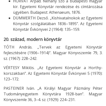
HORVÁT Árpád. Néhány szó a budapesti magyar
kir. Egyetemi Könyvtár rendezése és címtározása
ügyében. Budapest: Athenaeum, 1876.
DÜMMERTH Dezső. „Kishivatalnokok az Egyetemi
Könyvtár szolgálatában 1836–1895”. Az Egyetemi
Könyvtár Évkönyvei 2 (1964): 135–159.
20. század, modern könyvtár
TÓTH András. „Tervek az Egyetemi Könyvtár
fejlesztésére (1906–1914)”. Magyar Könyvszemle 79, 3.
sz. (1967): 228–242.
VÉRTESY Miklós. „Az Egyetemi Könyvtár a Horthy-
korszakban”. Az Egyetemi Könyvtár Évkönyvei 5 (1970):
123–172.
PASTEINER Iván. „A Királyi Magyar Pázmány Péter
Tudományegyetem Könyvtára 1928-ban”. Magyar
Könyvszemle 36, 3–4. sz. (1929): 224–231.