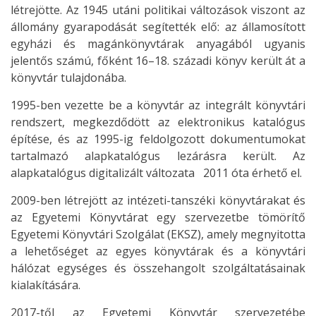
létrejötte. Az 1945 utáni politikai változások viszont az
állomány gyarapodását segítették elő: az államosított
egyházi és magánkönyvtárak anyagából ugyanis
jelentős számú, főként 16–18. századi könyv került át a
könyvtár tulajdonába.
1995-ben vezette be a könyvtár az integrált könyvtári
rendszert, megkezdődött az elektronikus katalógus
építése, és az 1995-ig feldolgozott dokumentumokat
tartalmazó alapkatalógus lezárásra került. Az
alapkatalógus digitalizált változata 2011 óta érhető el.
2009-ben létrejött az intézeti-tanszéki könyvtárakat és
az Egyetemi Könyvtárat egy szervezetbe tömörítő
Egyetemi Könyvtári Szolgálat (EKSZ), amely megnyitotta
a lehetőséget az egyes könyvtárak és a könyvtári
hálózat egységes és összehangolt szolgáltatásainak
kialakítására.
2017-től az Egyetemi Könyvtár szervezetébe