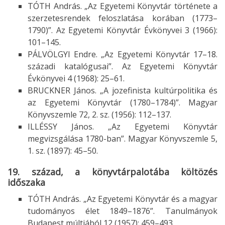
TÓTH András. „Az Egyetemi Könyvtár története a
szerzetesrendek feloszlatása korában (1773–
1790)”. Az Egyetemi Könyvtár Évkönyvei 3 (1966):
101–145.
PÁLVÖLGYI Endre. „Az Egyetemi Könyvtár 17–18.
századi katalógusai”. Az Egyetemi Könyvtár
Évkönyvei 4 (1968): 25–61.
BRUCKNER János. „A jozefinista kultúrpolitika és
az Egyetemi Könyvtár (1780–1784)”. Magyar
Könyvszemle 72, 2. sz. (1956): 112–137.
ILLÉSSY János. „Az Egyetemi Könyvtár
megvizsgálása 1780-ban”. Magyar Könyvszemle 5,
1. sz. (1897): 45–50.
19. század, a könyvtárpalotába költözés
időszaka
TÓTH András. „Az Egyetemi Könyvtár és a magyar
tudományos élet 1849–1876”. Tanulmányok
Budapest múltjából 12 (1957): 459–493.