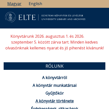
Ugrás
Magyar
English
a
tartalomra
Könyvtárunk 2026. augusztus 1. és 2026.
szeptember 5. között zárva tart. Minden kedves
olvasónknak kellemes nyarat és jó pihenést kívánunk!
RÓLUNK
A könyvtárról
A könyvtár munkatársai
Gyűjtőkör
A könyvtár története
Érdekességek, ritkaságok