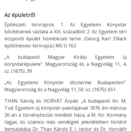
Az épületről
Építészeti tervrajzok. 1. Az Egyetemi Könyvtár
bővítésének vázlata a XIX. századból. 2. Az Egyetem téri
központi épület homlokzati terve. (Georg Karl Zillack
építőmester tervrajza.) MS G 162
„A budapesti Magyar Királyi Egyetem új
könyvtárépülete”. Magyarország és a Nagyvilág 11, 4.
sz. (1875): 39.
„Az Egyetemi Könyvtár díszterme Budapesten”.
Magyarország és a Nagyvilág 11, 50. sz. (1875): 651.
THAN Károly és HORVÁT Árpád. „A budapesti Kir. M.
Tud. Egyetem új könyvtár-palotájának 1876. évi március
26-án a törvényhozás mindkét háza, a M. Kir. Kormány
tagjai, és számos más vendégek jelenlétében történt
bemutatása Dr. Than Károly E. I. rector és Dr. Horváth