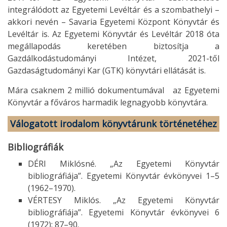
integrálódott az Egyetemi Levéltár és a szombathelyi –
akkori nevén – Savaria Egyetemi Központ Könyvtár és
Levéltár is. Az Egyetemi Könyvtár és Levéltár 2018 óta
megállapodás keretében biztosítja a
Gazdálkodástudományi Intézet, 2021-től
Gazdaságtudományi Kar (GTK) könyvtári ellátását is.
Mára csaknem 2 millió dokumentumával az Egyetemi
Könyvtár a főváros harmadik legnagyobb könyvtára.
Válogatott irodalom könyvtárunk történetéhez
Bibliográfiák
DÉRI Miklósné. „Az Egyetemi Könyvtár
bibliográfiája”. Egyetemi Könyvtár évkönyvei 1–5
(1962–1970).
VÉRTESY Miklós. „Az Egyetemi Könyvtár
bibliográfiája”. Egyetemi Könyvtár évkönyvei 6
(1972): 87–90.