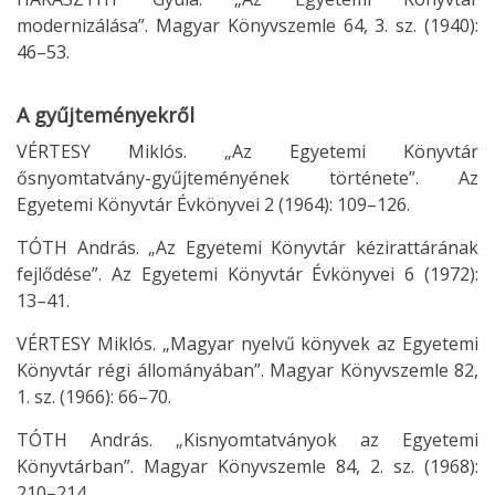
modernizálása”. Magyar Könyvszemle 64, 3. sz. (1940):
46–53.
A gyűjteményekről
VÉRTESY Miklós. „Az Egyetemi Könyvtár
ősnyomtatvány-gyűjteményének története”. Az
Egyetemi Könyvtár Évkönyvei 2 (1964): 109–126.
TÓTH András. „Az Egyetemi Könyvtár kézirattárának
fejlődése”. Az Egyetemi Könyvtár Évkönyvei 6 (1972):
13–41.
VÉRTESY Miklós. „Magyar nyelvű könyvek az Egyetemi
Könyvtár régi állományában”. Magyar Könyvszemle 82,
1. sz. (1966): 66–70.
TÓTH András. „Kisnyomtatványok az Egyetemi
Könyvtárban”. Magyar Könyvszemle 84, 2. sz. (1968):
210–214.