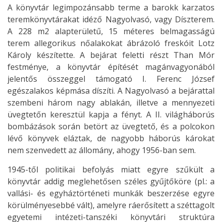
A könyvtár legimpozánsabb terme a barokk karzatos
teremkönyvtárakat idéző Nagyolvasó, vagy Díszterem.
A 228 m2 alapterületű, 15 méteres belmagasságú
terem allegorikus nőalakokat ábrázoló freskóit Lotz
Károly készítette. A bejárat feletti részt Than Mór
festménye, a könyvtár építését magánvagyonából
jelentős összeggel támogató I. Ferenc József
egészalakos képmása díszíti. A Nagyolvasó a bejárattal
szembeni három nagy ablakán, illetve a mennyezeti
üvegtetőn keresztül kapja a fényt. A II. világháborús
bombázások során betört az üvegtető, és a polcokon
lévő könyvek eláztak, de nagyobb háborús károkat
nem szenvedett az állomány, ahogy 1956-ban sem.
1945-től politikai befolyás miatt egyre szűkült a
könyvtár addig meglehetősen széles gyűjtőköre (pl.: a
vallási- és egyháztörténeti munkák beszerzése egyre
körülményesebbé vált), amelyre ráerősített a széttagolt
egyetemi intézeti-tanszéki könyvtári struktúra