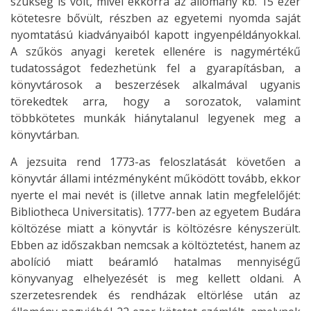
szükség is volt, mivel ekkorra az állomány kb. 15 ezer
kötetesre bővült, részben az egyetemi nyomda saját
nyomtatású kiadványaiból kapott ingyenpéldányokkal.
A szűkös anyagi keretek ellenére is nagymértékű
tudatosságot fedezhetünk fel a gyarapításban, a
könyvtárosok a beszerzések alkalmával ugyanis
törekedtek arra, hogy a sorozatok, valamint
többkötetes munkák hiánytalanul legyenek meg a
könyvtárban.
A jezsuita rend 1773-as feloszlatását követően a
könyvtár állami intézményként működött tovább, ekkor
nyerte el mai nevét is (illetve annak latin megfelelőjét:
Bibliotheca Universitatis). 1777-ben az egyetem Budára
költözése miatt a könyvtár is költözésre kényszerült.
Ebben az időszakban nemcsak a költöztetést, hanem az
abolíció miatt beáramló hatalmas mennyiségű
könyvanyag elhelyezését is meg kellett oldani. A
szerzetesrendek és rendházak eltörlése után az