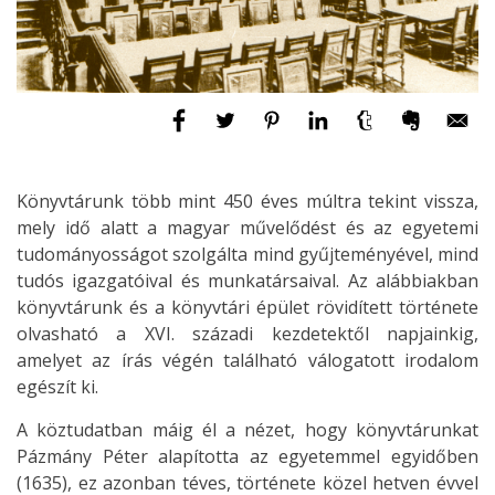
Könyvtárunk több mint 450 éves múltra tekint vissza,
mely idő alatt a magyar művelődést és az egyetemi
tudományosságot szolgálta mind gyűjteményével, mind
tudós igazgatóival és munkatársaival. Az alábbiakban
könyvtárunk és a könyvtári épület rövidített története
olvasható a XVI. századi kezdetektől napjainkig,
amelyet az írás végén található válogatott irodalom
egészít ki.
A köztudatban máig él a nézet, hogy könyvtárunkat
Pázmány Péter alapította az egyetemmel egyidőben
(1635), ez azonban téves, története közel hetven évvel