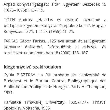
Árpád könyvtárigazgató által”. Egyetemi Beszédek 15
(1875–1876): 113–119.
TÓTH András. „Haladás és reakció küzdelme a
budapesti Egyetemi Könyvtár új épülete körül”. Magyar
Könyvszemle 71, 1–2. sz. (1955): 41–71.
FARKAS Gábor Farkas. „125 éve adták át az Egyetemi
Könyvtár épületét”. Évfordulóink a műszaki és
természettudományokban 18 (2000): 183–187.
Idegennyelvű szakirodalom
Gyula BISZTRAY. La Bibliothèque de l'Université de
Budapest et le Bureau Central Bibliographique des
Bibliothèque Publiques de Hongrie. Paris: H. Champion,
1931.
Pamiatke Trnavskej Univerzity, 1635–1777. Trnava:
Spolok sv. Vojtecha, 1935.