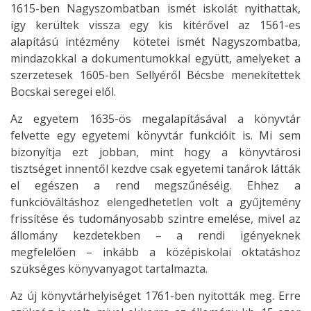
1615-ben Nagyszombatban ismét iskolát nyithattak,
így kerültek vissza egy kis kitérővel az 1561-es
alapítású intézmény kötetei ismét Nagyszombatba,
mindazokkal a dokumentumokkal együtt, amelyeket a
szerzetesek 1605-ben Sellyéről Bécsbe menekítettek
Bocskai seregei elől.
Az egyetem 1635-ös megalapításával a könyvtár
felvette egy egyetemi könyvtár funkcióit is. Mi sem
bizonyítja ezt jobban, mint hogy a könyvtárosi
tisztséget innentől kezdve csak egyetemi tanárok látták
el egészen a rend megszűnéséig. Ehhez a
funkcióváltáshoz elengedhetetlen volt a gyűjtemény
frissítése és tudományosabb szintre emelése, mivel az
állomány kezdetekben – a rendi igényeknek
megfelelően – inkább a középiskolai oktatáshoz
szükséges könyvanyagot tartalmazta.
Az új könyvtárhelyiséget 1761-ben nyitották meg. Erre