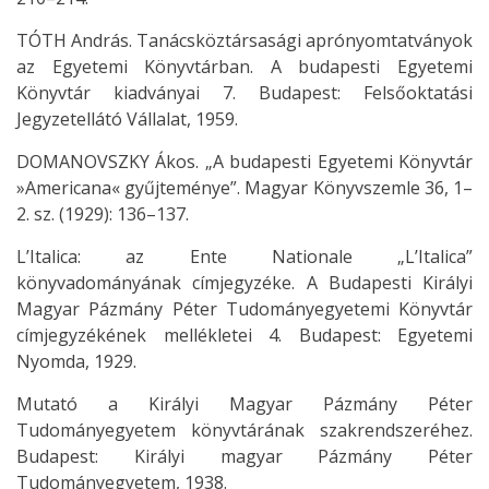
TÓTH András. Tanácsköztársasági aprónyomtatványok
az Egyetemi Könyvtárban. A budapesti Egyetemi
Könyvtár kiadványai 7. Budapest: Felsőoktatási
Jegyzetellátó Vállalat, 1959.
DOMANOVSZKY Ákos. „A budapesti Egyetemi Könyvtár
»Americana« gyűjteménye”. Magyar Könyvszemle 36, 1–
2. sz. (1929): 136–137.
L’Italica: az Ente Nationale „L’Italica”
könyvadományának címjegyzéke. A Budapesti Királyi
Magyar Pázmány Péter Tudományegyetemi Könyvtár
címjegyzékének mellékletei 4. Budapest: Egyetemi
Nyomda, 1929.
Mutató a Királyi Magyar Pázmány Péter
Tudományegyetem könyvtárának szakrendszeréhez.
Budapest: Királyi magyar Pázmány Péter
Tudományegyetem, 1938.