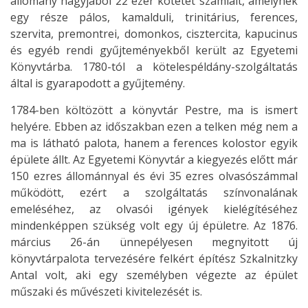
állomány nagyjából 22 ezer kötetet számlált, amelynek
egy része pálos, kamalduli, trinitárius, ferences,
szervita, premontrei, domonkos, cisztercita, kapucinus
és egyéb rendi gyűjteményekből került az Egyetemi
Könyvtárba. 1780-tól a kötelespéldány-szolgáltatás
által is gyarapodott a gyűjtemény.
1784-ben költözött a könyvtár Pestre, ma is ismert
helyére. Ebben az időszakban ezen a telken még nem a
ma is látható palota, hanem a ferences kolostor egyik
épülete állt. Az Egyetemi Könyvtár a kiegyezés előtt már
150 ezres állománnyal és évi 35 ezres olvasószámmal
működött, ezért a szolgáltatás színvonalának
emeléséhez, az olvasói igények kielégítéséhez
mindenképpen szükség volt egy új épületre. Az 1876.
március 26-án ünnepélyesen megnyitott új
könyvtárpalota tervezésére felkért építész Szkalnitzky
Antal volt, aki egy személyben végezte az épület
műszaki és művészeti kivitelezését is.